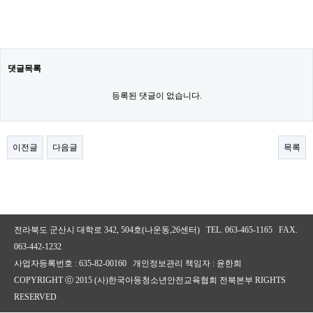
댓글목록
등록된 댓글이 없습니다.
이전글
다음글
목록
전라북도 군산시 대학로 342, 504호(나운동,26센터) TEL. 063-465-1165 FAX.
063-442-1232
사업자등록번호 : 635-82-00160 개인정보관리 책임자 : 윤한희
COPYRIGHT ⓒ 2015 (사)한국아동청소년안전교육협회 전북본부 RIGHTS
RESERVED